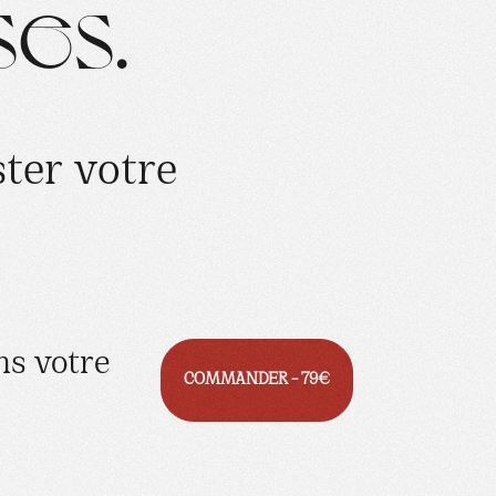
s
e
s
.
s
t
e
r
v
o
t
r
e
ns votre
COMMANDER – 79€