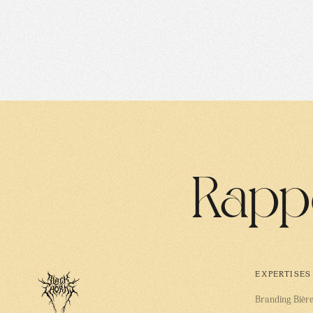
Rappo
EXPERTISES
Branding Bièr