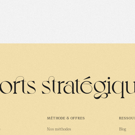
rts stratégiq
MÉTHODE & OFFRES
RESSOU
e
Nos méthodes
Blog