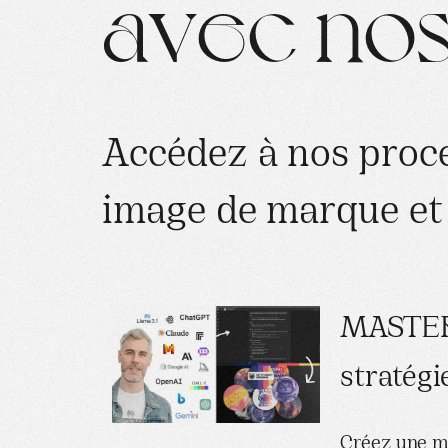
a
v
e
c
n
o
A
c
c
é
d
e
z
à
n
o
s
p
r
o
c
i
m
a
g
e
d
e
m
a
r
q
u
e
e
t
MASTERC
stratégi
Créez une m