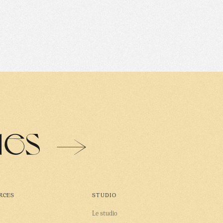
ues
→
RCES
STUDIO
Le studio