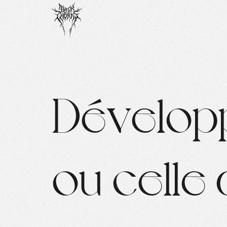
D
é
v
e
l
o
p
o
u
c
e
l
l
e