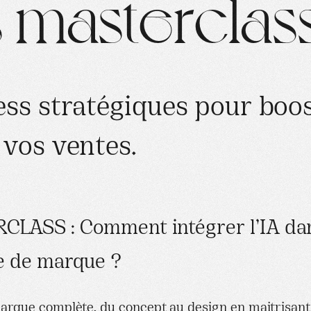
s
m
a
s
t
e
r
c
l
a
s
e
s
s
s
t
r
a
t
é
g
i
q
u
e
s
p
o
u
r
b
o
o
v
o
s
v
e
n
t
e
s
.
LASS : Comment intégrer l’IA da
e de marque ?
arque complète, du concept au design en maitrisant