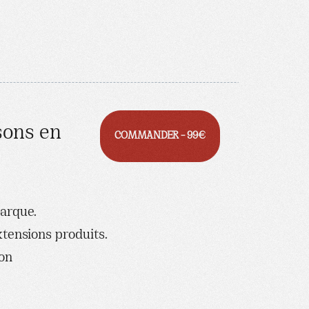
sons en
COMMANDER – 99€
marque.
xtensions produits.
ion