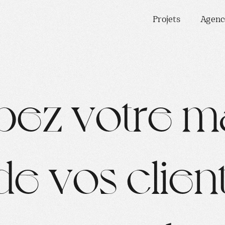
Projets
Agenc
p
e
z
v
o
t
r
e
m
d
e
v
o
s
c
l
i
e
n