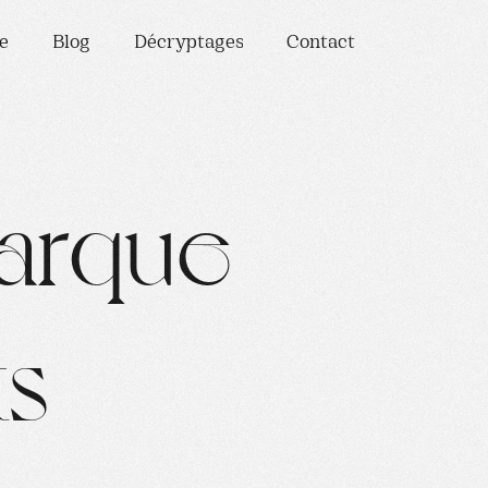
e
Blog
Décryptages
Contact
a
r
q
u
e
t
s